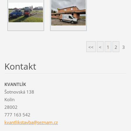
<<
<
1
2
3
Kontakt
KVANTLÍK
Šotnovská 138
Kolín
28002
777 163 542
kvantlik
stavba@s
eznam.cz