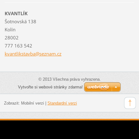
KVANTLÍK
Šotnovská 138
Kolín
28002
777 163 542
kvantlik
stavba@s
eznam.cz
© 2013 Všechna práva vyhrazena.
Vytvořte si webové stránky zdarma!
Zobrazit:
Mobilní verzi
|
Standardní verzi