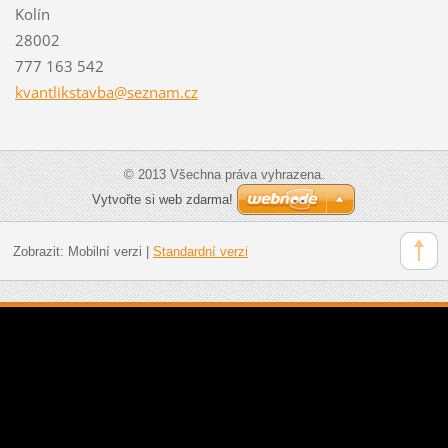
Kolín
28002
777 163 542
kvantlik
stavba@s
eznam.cz
© 2013 Všechna práva vyhrazena.
Vytvořte si web zdarma!
Zobrazit:
Mobilní verzi
|
Standardní verzi